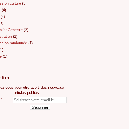
sion culture
(5)
s
(4)
(4)
3)
lée Générale
(2)
tration
(1)
sion randonnée
(1)
1)
é
(1)
tter
ez-vous pour être averti des nouveaux
articles publiés.