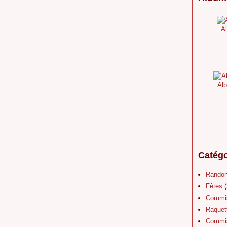
Al
Alb
Catégo
Rando
Fêtes
(
Commis
Raquet
Commis