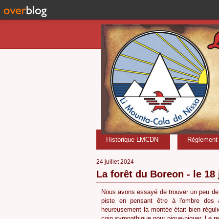
Historique LMCDN
Réglement i
24 juillet 2024
La forêt du Boreon - le 18 
Nous avons essayé de trouver un peu de 
piste en pensant être à l'ombre des ar
heureusement la montée était bien réguli
coin sympathique pour pique-niquer. Le r