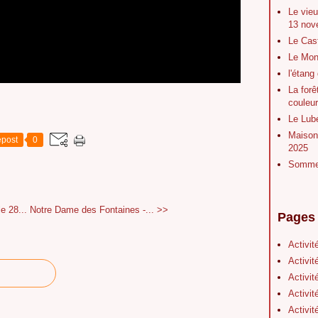
Le vieu
13 nov
Le Cas
Le Mont
l'étang
La forê
couleu
Le Lubé
Maison 
post
0
2025
Sommet
e 28...
Notre Dame des Fontaines -... >>
Pages
Activit
Activit
Activit
Activit
Activit