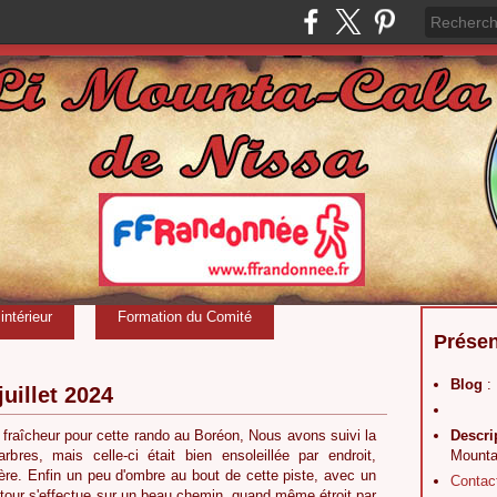
ntérieur
Formation du Comité
Présen
Blog
:
juillet 2024
fraîcheur pour cette rando au Boréon, Nous avons suivi la
Descri
bres, mais celle-ci était bien ensoleillée par endroit,
Mounta
ère. Enfin un peu d'ombre au bout de cette piste, avec un
Contac
etour s'effectue sur un beau chemin, quand même étroit par