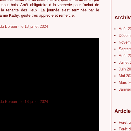
ous-bois. Arrêt obligatoire à la vacherie pour l'achat de
la tenante des lieux. La journée s'est terminée par le
re amie Kathy, geste très apprécié et remercié.
Archiv
Août 2
Décem
Novem
Septe
Août 2
Juillet
Juin 2
Mai 2
Mars 
Janvie
Articl
Forêt 
Forêt d