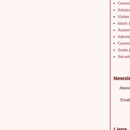
Commis
Article
Visites
loisirs
(
Assemb
Adminis
Commis
Sortie
(
Sécurit
Newsle
Abonn
Email
Liens