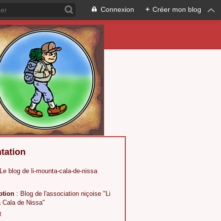
Connexion
+
Créer mon blog
tation
 Le blog de li-mounta-cala-de-nissa
ption
: Blog de l'association niçoise "Li
 Cala de Nissa"
t