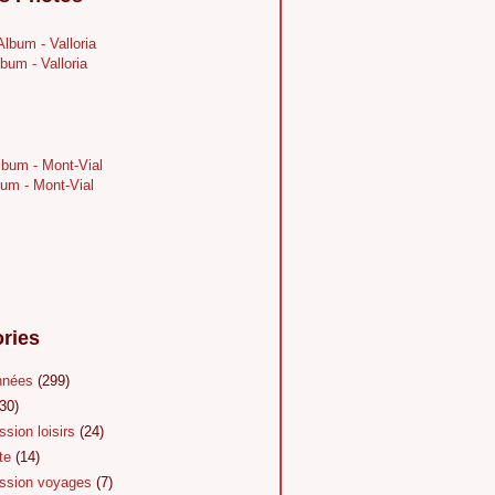
bum - Valloria
um - Mont-Vial
ries
nnées
(299)
30)
sion loisirs
(24)
te
(14)
sion voyages
(7)