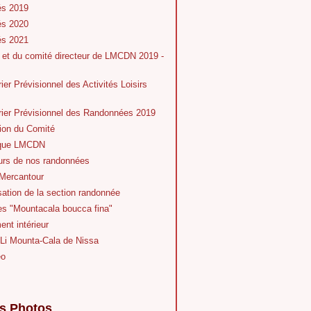
és 2019
és 2020
és 2021
 et du comité directeur de LMCDN 2019 -
ier Prévisionnel des Activités Loisirs
rier Prévisionnel des Randonnées 2019
ion du Comité
ique LMCDN
eurs de nos randonnées
Mercantour
ation de la section randonnée
es "Mountacala boucca fina"
nt intérieur
 Li Mounta-Cala de Nissa
éo
s Photos