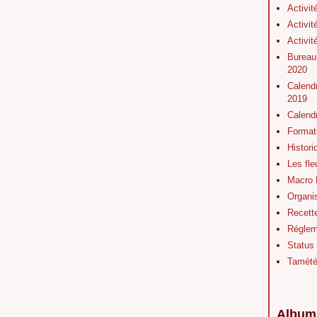
Activit
Activit
Activit
Bureau
2020
Calendr
2019
Calend
Format
Histor
Les fl
Macro 
Organis
Recett
Régleme
Status
Tamét
Album