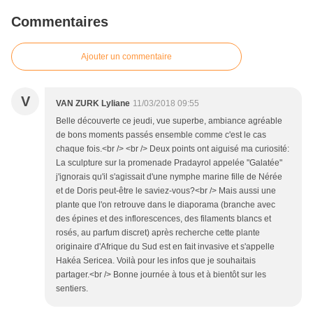
Commentaires
Ajouter un commentaire
V
VAN ZURK Lyliane
11/03/2018 09:55
Belle découverte ce jeudi, vue superbe, ambiance agréable
de bons moments passés ensemble comme c'est le cas
chaque fois.<br /> <br /> Deux points ont aiguisé ma curiosité:
La sculpture sur la promenade Pradayrol appelée "Galatée"
j'ignorais qu'il s'agissait d'une nymphe marine fille de Nérée
et de Doris peut-être le saviez-vous?<br /> Mais aussi une
plante que l'on retrouve dans le diaporama (branche avec
des épines et des inflorescences, des filaments blancs et
rosés, au parfum discret) après recherche cette plante
originaire d'Afrique du Sud est en fait invasive et s'appelle
Hakéa Sericea. Voilà pour les infos que je souhaitais
partager.<br /> Bonne journée à tous et à bientôt sur les
sentiers.