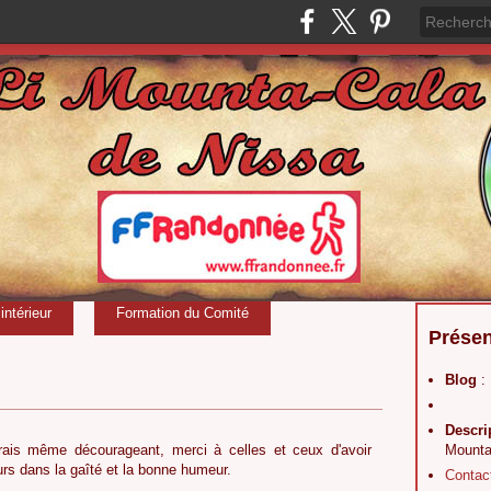
ntérieur
Formation du Comité
Présen
Blog
:
Descri
irais même décourageant, merci à celles et ceux d'avoir
Mounta
urs dans la gaîté et la bonne humeur.
Contac