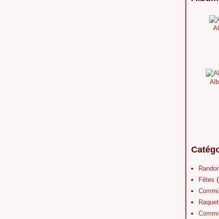
Al
Alb
Catégo
Rando
Fêtes
(
Commis
Raquet
Commis