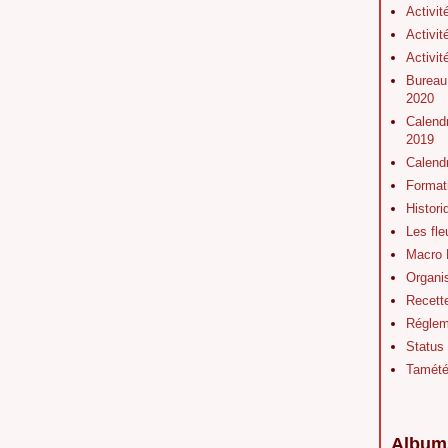
Activit
Activit
Activit
Bureau
2020
Calendr
2019
Calend
Format
Histor
Les fl
Macro 
Organis
Recett
Régleme
Status
Tamét
Album