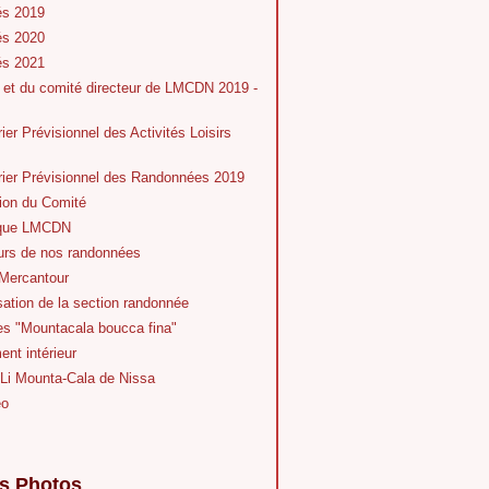
és 2019
és 2020
és 2021
 et du comité directeur de LMCDN 2019 -
ier Prévisionnel des Activités Loisirs
rier Prévisionnel des Randonnées 2019
ion du Comité
ique LMCDN
eurs de nos randonnées
Mercantour
ation de la section randonnée
es "Mountacala boucca fina"
nt intérieur
 Li Mounta-Cala de Nissa
éo
s Photos