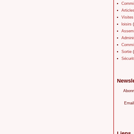
Commis
Article
Visites
loisirs
(
Assemb
Adminis
Commis
Sortie
(
Sécurit
Newsle
Abonn
Email
Liens