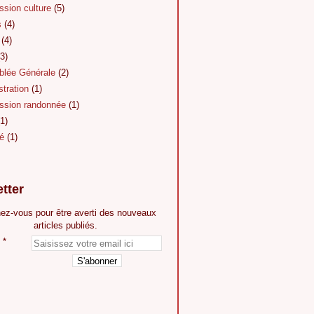
sion culture
(5)
s
(4)
(4)
3)
lée Générale
(2)
tration
(1)
sion randonnée
(1)
1)
é
(1)
tter
ez-vous pour être averti des nouveaux
articles publiés.