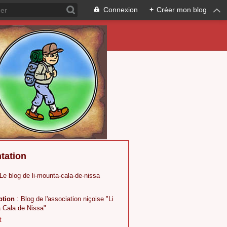
Connexion
+
Créer mon blog
tation
 Le blog de li-mounta-cala-de-nissa
ption
: Blog de l'association niçoise "Li
 Cala de Nissa"
t