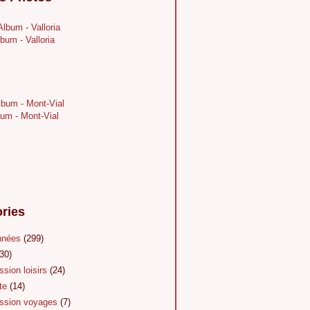
bum - Valloria
um - Mont-Vial
ries
nnées
(299)
30)
sion loisirs
(24)
te
(14)
sion voyages
(7)