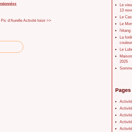
andonnées
Le vieu
13 nov
Le Cas
 Pic d‘Aurelle
Activité loisir >>
Le Mont
l'étang
La forê
couleu
Le Lubé
Maison 
2025
Sommet
Pages
Activit
Activit
Activit
Activit
Activit