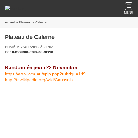
MENU
Accueil
» Plateau de Calerne
Plateau de Calerne
Publié le 25/11/2012 à 21:02
Par
li-mounta-cala-de-nissa
Randonnée jeudi 22 Novembre
https://www.oca.eu/spip.php?rubrique149
http://fr.wikipedia.org/wiki/Caussols