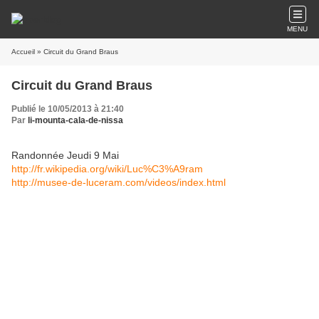
MENU
Accueil
» Circuit du Grand Braus
Circuit du Grand Braus
Publié le 10/05/2013 à 21:40
Par
li-mounta-cala-de-nissa
Randonnée Jeudi 9 Mai
http://fr.wikipedia.org/wiki/Luc%C3%A9ram
http://musee-de-luceram.com/videos/index.html