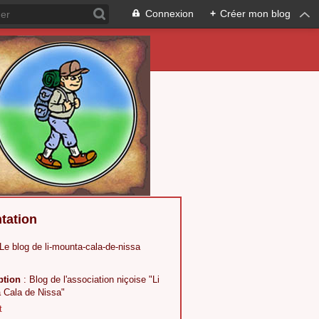
Connexion
+
Créer mon blog
tation
 Le blog de li-mounta-cala-de-nissa
ption
: Blog de l'association niçoise "Li
 Cala de Nissa"
t