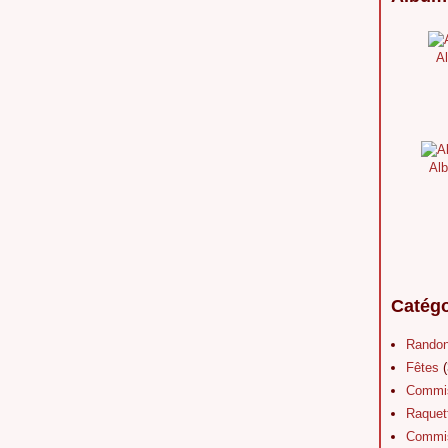
Al
Alb
Catégo
Rando
Fêtes
(
Commis
Raquet
Commis