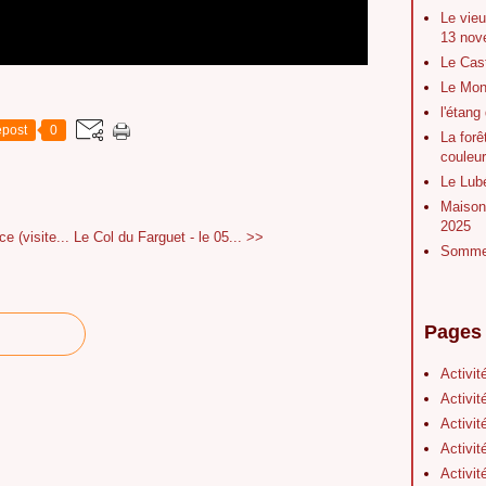
Le vieu
13 nov
Le Cas
Le Mont
l'étang
post
0
La forê
couleu
Le Lubé
Maison 
2025
e (visite...
Le Col du Farguet - le 05... >>
Sommet
Pages
Activit
Activit
Activit
Activit
Activit