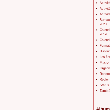
Activit
Activit
Activit
Bureau
2020
Calendr
2019
Calend
Format
Histor
Les fl
Macro 
Organis
Recett
Régleme
Status
Tamét
Album