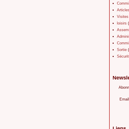
Commis
Article
Visites
loisirs
(
Assemb
Adminis
Commis
Sortie
(
Sécurit
Newsle
Abonn
Email
Liens