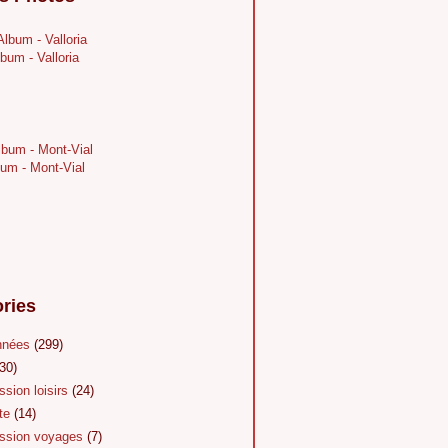
bum - Valloria
um - Mont-Vial
ries
nnées
(299)
30)
sion loisirs
(24)
te
(14)
sion voyages
(7)