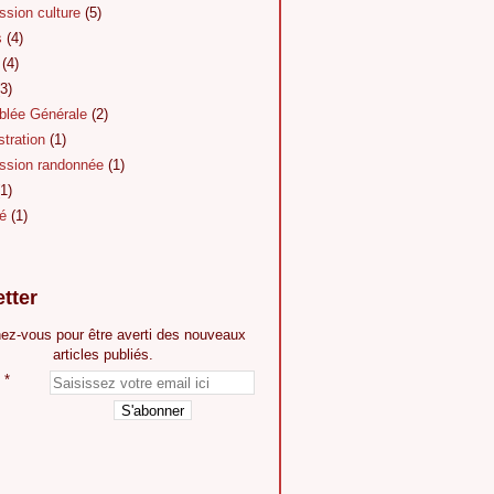
sion culture
(5)
s
(4)
(4)
3)
lée Générale
(2)
tration
(1)
sion randonnée
(1)
1)
é
(1)
tter
ez-vous pour être averti des nouveaux
articles publiés.