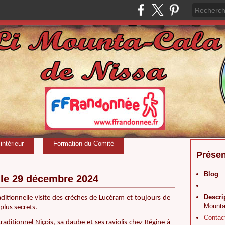
ntérieur
Formation du Comité
Présen
Blog
:
 le 29 décembre 2024
Descri
itionnelle visite des crèches de Lucéram et toujours de
Mounta
plus secrets.
Contac
raditionnel Niçois, sa daube et ses raviolis chez Régine à