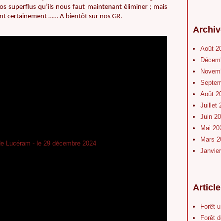
los superflus qu’ils nous faut maintenant éliminer ; mais
nt certainement …… A bientôt sur nos GR.
Archiv
Août 2
Décem
Novem
Septe
Août 2
Juillet
Juin 2
Mai 2
Mars 
Janvie
Articl
Forêt 
Forêt d