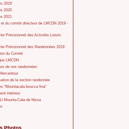
és 2019
és 2020
és 2021
 et du comité directeur de LMCDN 2019 -
ier Prévisionnel des Activités Loisirs
rier Prévisionnel des Randonnées 2019
ion du Comité
ique LMCDN
eurs de nos randonnées
Mercantour
ation de la section randonnée
es "Mountacala boucca fina"
nt intérieur
 Li Mounta-Cala de Nissa
éo
s Photos