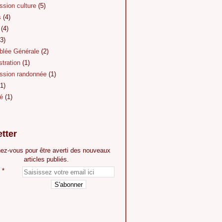
sion culture
(5)
s
(4)
(4)
3)
lée Générale
(2)
tration
(1)
sion randonnée
(1)
1)
é
(1)
tter
ez-vous pour être averti des nouveaux
articles publiés.