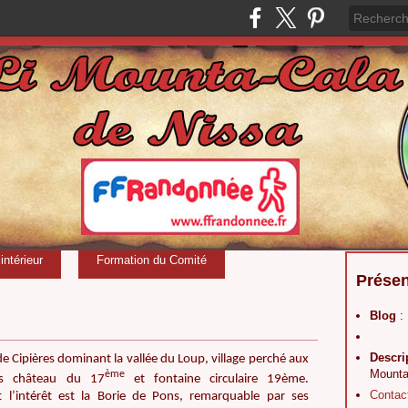
ntérieur
Formation du Comité
Présen
Blog
:
Descri
 Cipières dominant la vallée du Loup, village perché aux
Mounta
ème
rêts château du 17
et fontaine circulaire 19ème.
Contac
t l’intérêt est la Borie de Pons, remarquable par ses