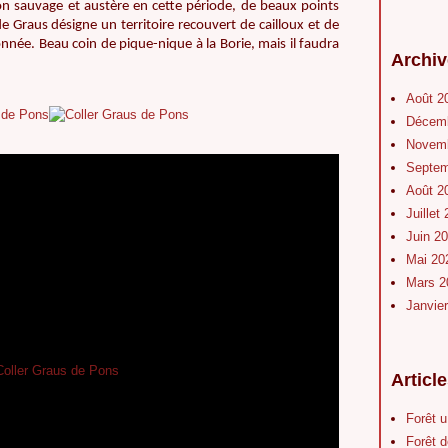
n sauvage et austère en cette période, de beaux points
 Graus désigne un territoire recouvert de cailloux et de
nnée. Beau coin de pique-nique à la Borie, mais il faudra
Archiv
Août 2
Décem
Novem
Septe
Août 2
Juillet
Juin 2
Mai 2
Mars 
Janvie
Articl
Forêt 
Forêt d