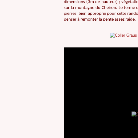
dimensions (3m de hauteur) ; végétatio
sur la montagne du Cheiron. Le terme de
pierres, bien approprié pour cette rando
penser à remonter la pente assez raide.