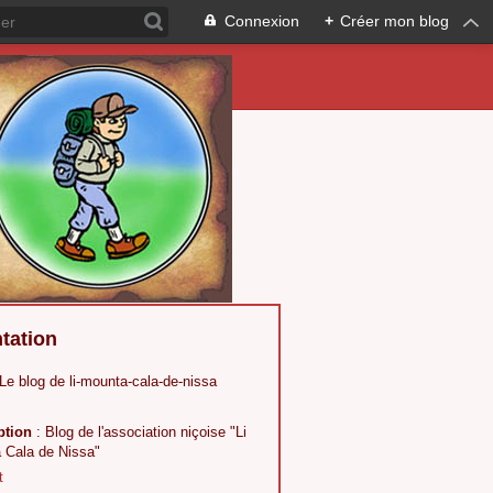
Connexion
+
Créer mon blog
tation
 Le blog de li-mounta-cala-de-nissa
ption
: Blog de l'association niçoise "Li
 Cala de Nissa"
t