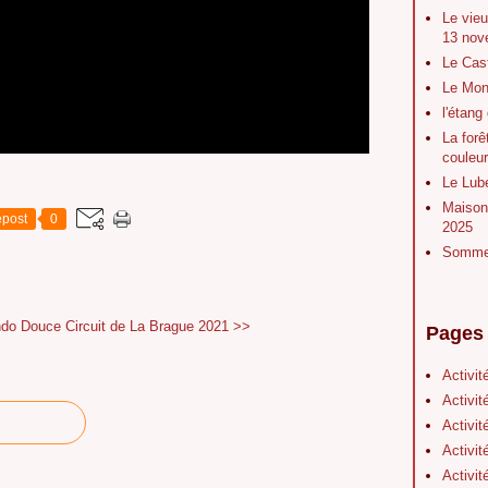
Le vieu
13 nov
Le Cas
Le Mont
l'étang
La forê
couleu
Le Lubé
Maison 
post
0
2025
Sommet
ndo Douce
Circuit de La Brague 2021 >>
Pages
Activit
Activit
Activit
Activit
Activit