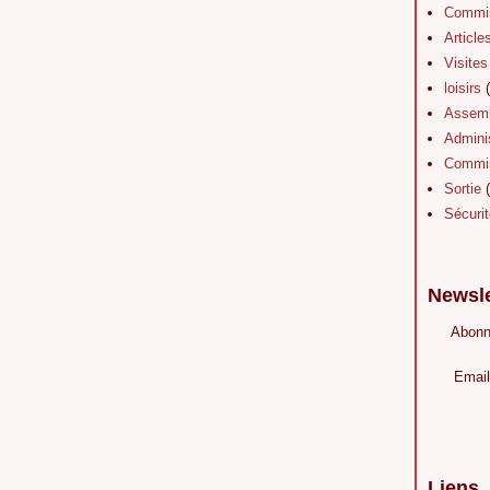
Commis
Article
Visites
loisirs
(
Assemb
Adminis
Commis
Sortie
(
Sécurit
Newsle
Abonn
Email
Liens