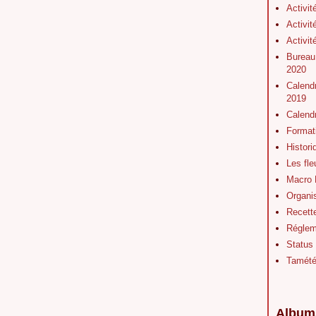
Activit
Activit
Activit
Bureau
2020
Calendr
2019
Calend
Format
Histor
Les fl
Macro 
Organis
Recett
Régleme
Status
Tamét
Album