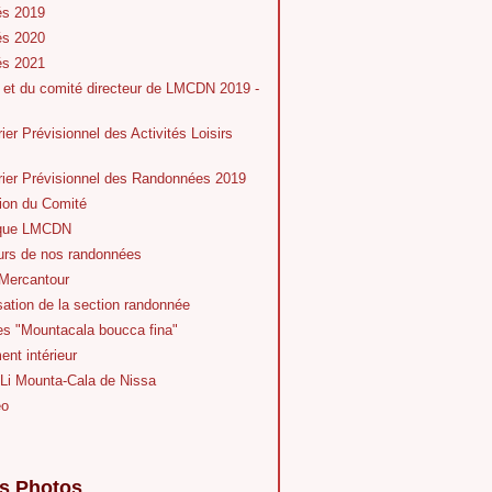
és 2019
és 2020
és 2021
 et du comité directeur de LMCDN 2019 -
ier Prévisionnel des Activités Loisirs
rier Prévisionnel des Randonnées 2019
ion du Comité
ique LMCDN
eurs de nos randonnées
Mercantour
ation de la section randonnée
es "Mountacala boucca fina"
nt intérieur
 Li Mounta-Cala de Nissa
éo
s Photos