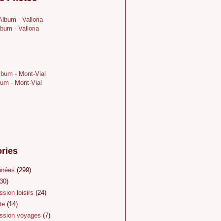
bum - Valloria
um - Mont-Vial
ries
nnées
(299)
30)
sion loisirs
(24)
te
(14)
sion voyages
(7)