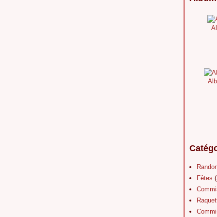
Al
Alb
Catégo
Rando
Fêtes
(
Commis
Raquet
Commis