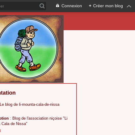
Connexion
+
Créer mon blog
tation
 Le blog de li-mounta-cala-de-nissa
ption
: Blog de l'association niçoise "Li
 Cala de Nissa"
t