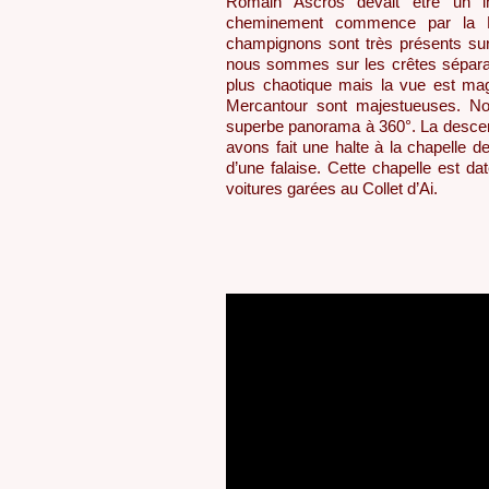
Romain Ascros devait être un im
cheminement commence par la F
champignons sont très présents sur 
nous sommes sur les crêtes séparant
plus chaotique mais la vue est ma
Mercantour sont majestueuses. N
superbe panorama à 360°. La descen
avons fait une halte à la chapelle
d’une falaise. Cette chapelle est d
voitures garées au Collet d’Ai.