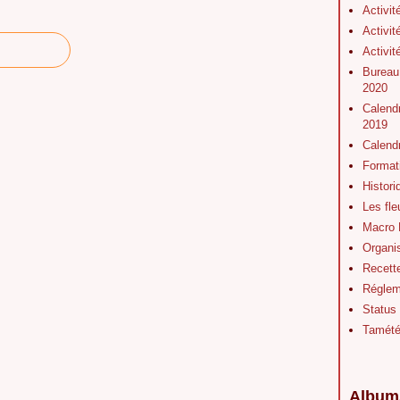
Activit
Activit
Activit
Bureau
2020
Calendr
2019
Calend
Format
Histor
Les fl
Macro 
Organis
Recett
Régleme
Status
Tamét
Album