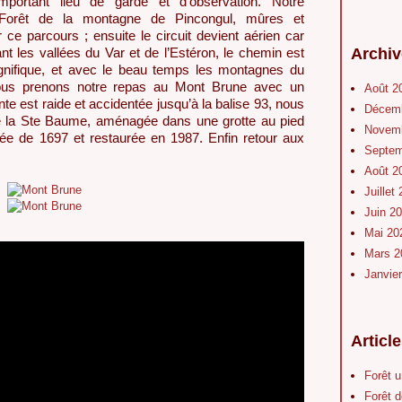
portant lieu de garde et d’observation. Notre
orêt de la montagne de Pincongul, mûres et
ce parcours ; ensuite le circuit devient aérien car
Archiv
 les vallées du Var et de l’Estéron, le chemin est
gnifique, et avec le beau temps les montagnes du
ous prenons notre repas au Mont Brune avec un
Août 2
te est raide et accidentée
jusqu’à
la balise 93, nous
Décem
 de la Ste Baume, aménagée dans une grotte au pied
Novem
atée de 1697 et restaurée en 1987. Enfin retour aux
Septe
Août 2
Juillet
Juin 2
Mai 2
Mars 
Janvie
Articl
Forêt 
Forêt d