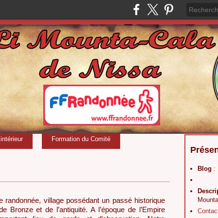
ntérieur
Formation du Comité
Présen
Blog
:
Descri
Mounta
te randonnée, village possédant un passé historique
e Bronze et de l’antiquité. A l’époque de l’Empire
Contac