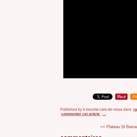
Re
Published by li-mounta-cala-de-nissa
dans
r
commenter cet article
…
<< Plateau St Barna