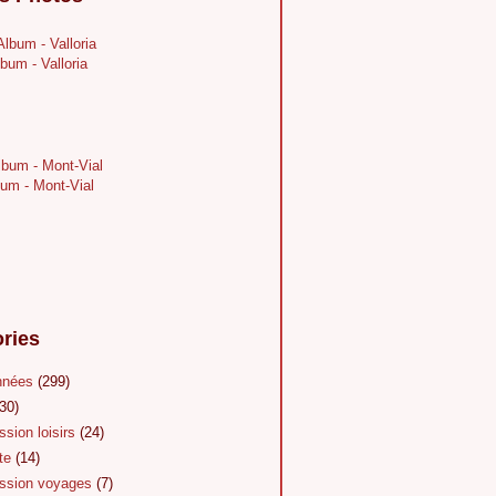
bum - Valloria
um - Mont-Vial
ries
nnées
(299)
30)
sion loisirs
(24)
te
(14)
sion voyages
(7)