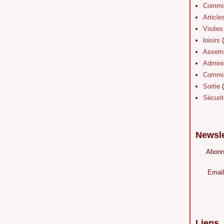
Commis
Article
Visites
loisirs
(
Assemb
Adminis
Commis
Sortie
(
Sécurit
Newsle
Abonn
Email
Liens