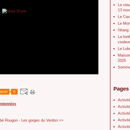
Le vieu
13 nov
Le Cas
Le Mont
l'étang
La forê
couleu
Le Lubé
Maison 
2025
Sommet
Pages
post
0
Activit
andonnées
Activit
Activit
Activit
bé
Rougon - Les gorges du Verdon >>
Activit