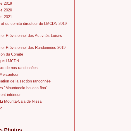
és 2019
és 2020
és 2021
 et du comité directeur de LMCDN 2019 -
ier Prévisionnel des Activités Loisirs
rier Prévisionnel des Randonnées 2019
ion du Comité
ique LMCDN
eurs de nos randonnées
Mercantour
ation de la section randonnée
es "Mountacala boucca fina"
nt intérieur
 Li Mounta-Cala de Nissa
éo
s Photos