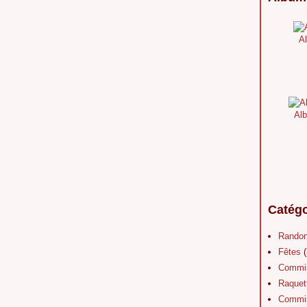
Al
Alb
Catégo
Rando
Fêtes
(
Commis
Raquet
Commis