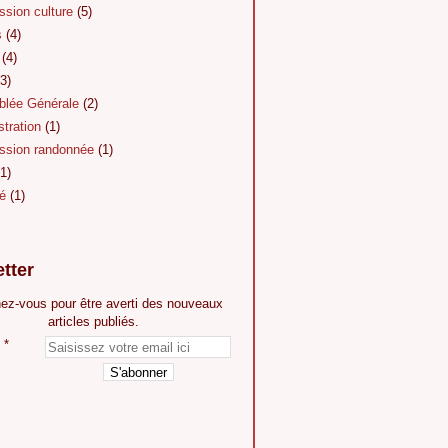
sion culture
(5)
s
(4)
(4)
3)
lée Générale
(2)
tration
(1)
sion randonnée
(1)
1)
é
(1)
tter
ez-vous pour être averti des nouveaux
articles publiés.