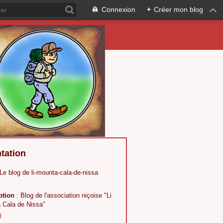
Connexion
+
Créer mon blog
tation
 Le blog de li-mounta-cala-de-nissa
ption
: Blog de l'association niçoise "Li
 Cala de Nissa"
t