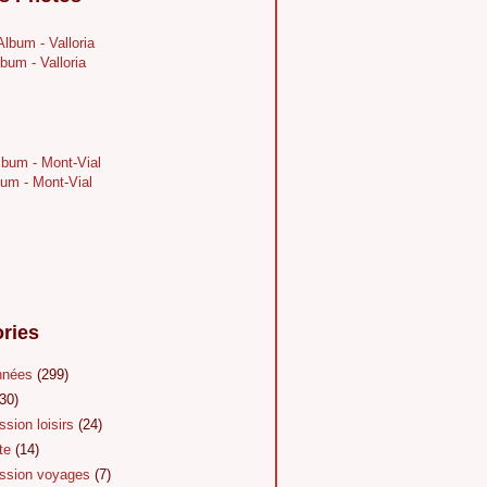
bum - Valloria
um - Mont-Vial
ries
nnées
(299)
30)
sion loisirs
(24)
te
(14)
sion voyages
(7)