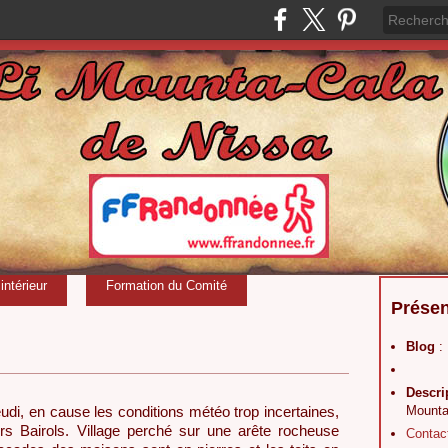
ntérieur
Formation du Comité
Présen
Blog
:
Descri
Mounta
i, en cause les conditions météo trop incertaines,
rs Bairols. Village perché sur une arête rocheuse
Contac