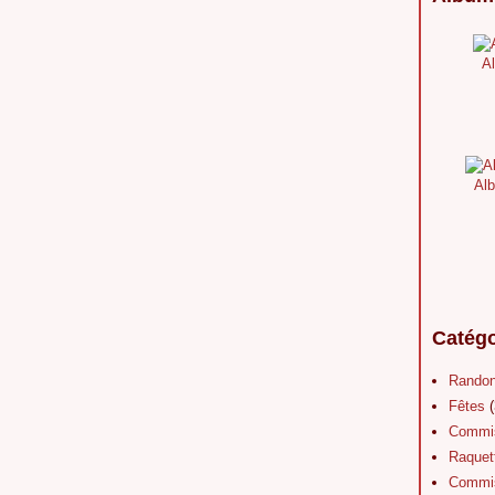
Al
Alb
Catégo
Rando
Fêtes
(
Commis
Raquet
Commis