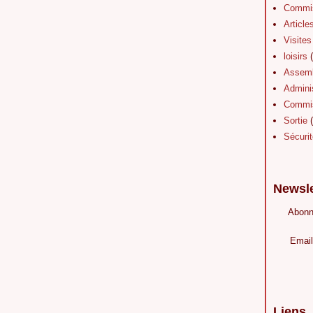
Commis
Article
Visites
loisirs
(
Assemb
Adminis
Commis
Sortie
(
Sécurit
Newsle
Abonn
Email
Liens