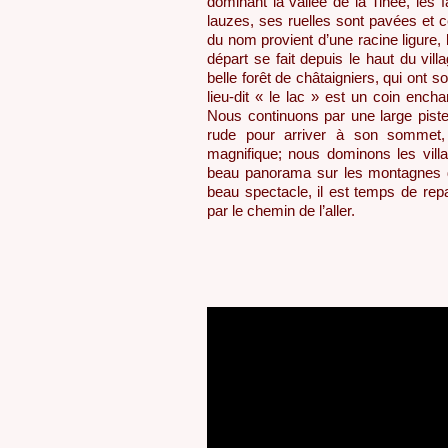
dominant la vallée de la Tinée, les 
lauzes, ses ruelles sont pavées et 
du nom provient d’une racine ligure, b
départ se fait depuis le haut du vil
belle forêt de châtaigniers, qui ont s
lieu-dit « le lac » est un coin ench
Nous continuons par une large piste
rude pour arriver à son sommet,
magnifique; nous dominons les vill
beau panorama sur les montagnes d
beau spectacle, il est temps de repar
par le chemin de l’aller.