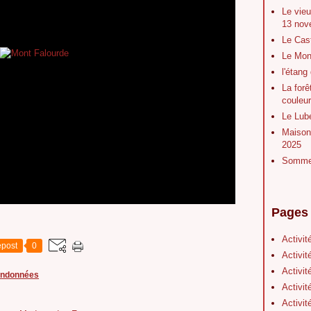
Le vieu
13 nov
Le Cas
Le Mont
l'étang
La forê
couleu
Le Lubé
Maison 
2025
Sommet
Pages
Activit
post
0
Activit
Activit
andonnées
Activit
Activit