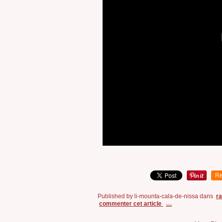
Re
Published by li-mounta-cala-de-nissa
dans
r
commenter cet article
…