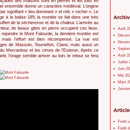
façades des maisons sont en pierres et les toits en
cet ensemble donne un caractère médiéval. L’origine
ar signifiant « lieu dominant » et rols « rocher ». Le
Archiv
lage à la balise 189, la montée se fait dans une très
ouffert de la sécheresse et de la chaleur. L’arrivée au
anteur, de beaux gites en pierre occupent ces lieux.
Août 2
 rejoindre le Mont Falourde, la dernière montée est
Décem
 mais l’effort est bien récompensé. La vue est
Novem
ages de Massoin, Tournefort, Clans; mais aussi un
Septe
u Mercantour et les cimes de l’Esteron. Après ce
Août 2
tir, l’orage semble arriver au loin; le retour se fera
Juillet
Juin 2
Mai 2
Mars 
Janvie
Articl
Forêt 
Forêt d