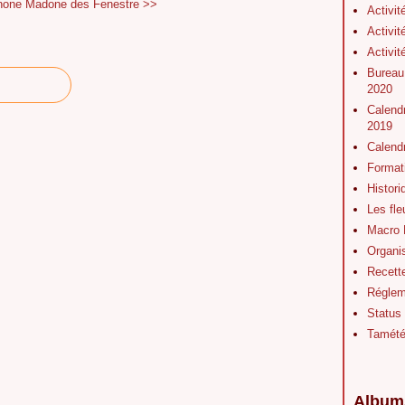
none
Madone des Fenestre >>
Activit
Activit
Activit
Bureau
2020
Calendr
2019
Calend
Format
Histor
Les fl
Macro 
Organis
Recett
Régleme
Status
Tamét
Album