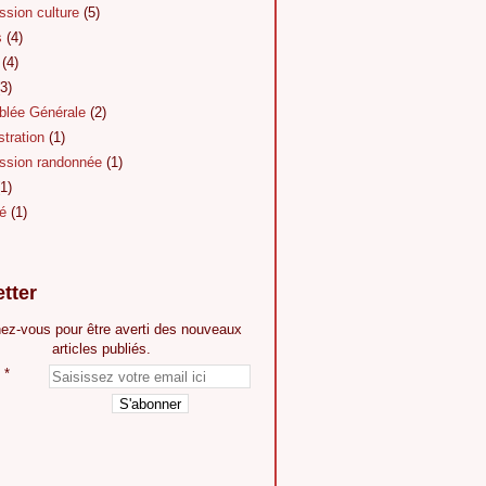
sion culture
(5)
s
(4)
(4)
3)
lée Générale
(2)
tration
(1)
sion randonnée
(1)
1)
é
(1)
tter
ez-vous pour être averti des nouveaux
articles publiés.