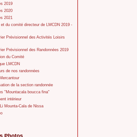
és 2019
és 2020
és 2021
 et du comité directeur de LMCDN 2019 -
ier Prévisionnel des Activités Loisirs
rier Prévisionnel des Randonnées 2019
ion du Comité
ique LMCDN
eurs de nos randonnées
Mercantour
ation de la section randonnée
es "Mountacala boucca fina"
nt intérieur
 Li Mounta-Cala de Nissa
éo
s Photos