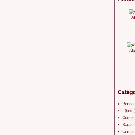
Al
Alb
Catégo
Rando
Fêtes
(
Commis
Raquet
Commis