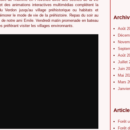
et des animations interactives multimédias complètent la
du Verdon jusqu'au village préhistorique ou habitats et
mémorer le mode de vie de la préhistoire. Repas du soir au
Archiv
e de notre ami Emile. Vendredi matin promenade en bateau
es préférant visiter les villages environnants.
Août 2
Décem
Novem
Septe
Août 2
Juillet
Juin 2
Mai 2
Mars 
Janvie
Articl
Forêt 
Forêt d