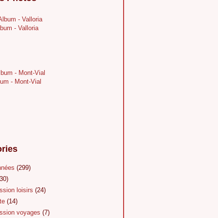
bum - Valloria
um - Mont-Vial
ries
nnées
(299)
30)
sion loisirs
(24)
te
(14)
sion voyages
(7)