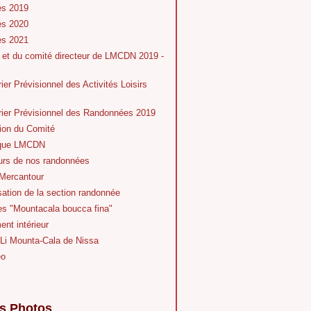
és 2019
és 2020
és 2021
 et du comité directeur de LMCDN 2019 -
ier Prévisionnel des Activités Loisirs
rier Prévisionnel des Randonnées 2019
ion du Comité
ique LMCDN
eurs de nos randonnées
Mercantour
ation de la section randonnée
es "Mountacala boucca fina"
nt intérieur
 Li Mounta-Cala de Nissa
éo
s Photos