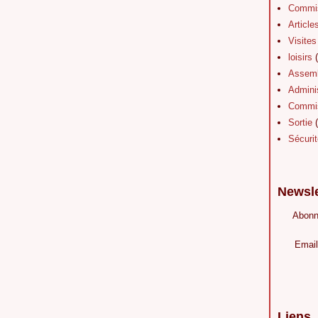
Commis
Article
Visites
loisirs
(
Assemb
Adminis
Commis
Sortie
(
Sécurit
Newsle
Abonn
Email
Liens