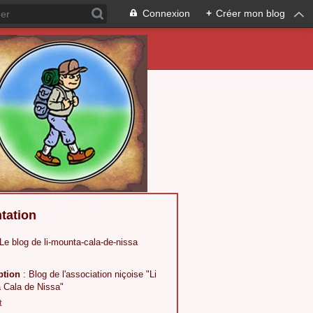
Connexion
+
Créer mon blog
tation
 Le blog de li-mounta-cala-de-nissa
ption
: Blog de l'association niçoise "Li
 Cala de Nissa"
t