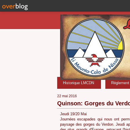
Historique LMCDN
Réglement i
22 mai 2016
Quinson: Gorges du Verd
Jeudi 19/20 Mai
Journées escapades qui nous ont permi
paysage des gorges du Verdon. Jeudi apr
des plus grands d'Europe, retraçant l'h