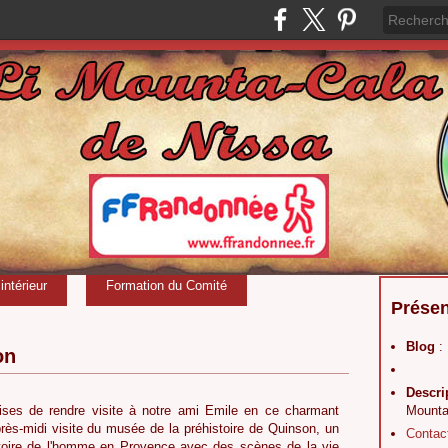
ntérieur
Formation du Comité
Présen
Blog
:
on
Descri
ses de rendre visite à notre ami Emile en ce charmant
Mounta
ès-midi visite du musée de la préhistoire de Quinson, un
Contac
istoire de l'homme en Provence avec des scènes de la vie