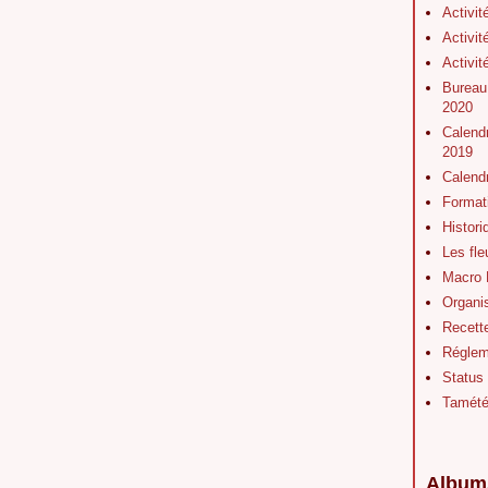
Activit
Activit
Activit
Bureau
2020
Calendr
2019
Calend
Format
Histor
Les fl
Macro 
Organis
Recett
Régleme
Status
Tamét
Album