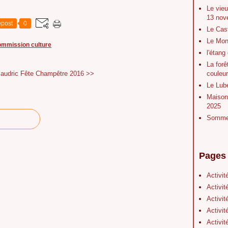
Le vieu
13 nov
post
0
Le Cas
Le Mont
ommission culture
l'étang
La forê
couleu
Baudric
Fête Champêtre 2016 >>
Le Lubé
Maison 
2025
Sommet
Pages
Activit
Activit
Activit
Activit
Activit