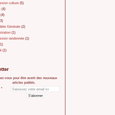
sion culture
(5)
s
(4)
(4)
3)
lée Générale
(2)
tration
(1)
sion randonnée
(1)
1)
é
(1)
tter
ez-vous pour être averti des nouveaux
articles publiés.