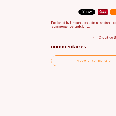
Re
Published by li-mounta-cala-de-nissa
dans
c
commenter cet article
…
<< Circuit de 
commentaires
Ajouter un commentaire