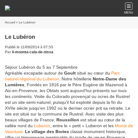
MENU
Accueil
» Le Lubéron
Le Lubéron
Publié le 11/09/2014 à 07:55
Par
li-mounta-cala-de-nissa
Séjour Lubéron du 5 au 7 Septembre
Agréable escapade autour de
Goult
situé au cœur du
Parc
naturel régional du Luberon
. Notre hôtellerie
Notre-Dame des
Lumières
, Fondés en 1816 par le Père Eugène de Mazenod à
Aix-en-Provence, les Oblats sont aujourd’hui présents sur tous
les continents. Visite du Colorado provençal ou ocres de Rustrel
est un site semi-naturel, puisqu'il fut exploité depuis la fin du
XVIIe siècle jusqu'en 1992 où le dernier ocrier prit sa retraite. Le
site est situé sur la commune de Rustrel. Avec visite des plus
beaux villages de France,
Roussillon
est situé au cœur de la
vallée nord du
Luberon
, entre le « petit » Luberon et les
Monts de
Vaucluse
.
Le village des Bories
classé monument historique,
offre un témoignage inestimable du mode de vie en Provence,