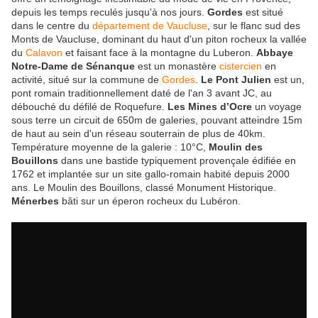
depuis les temps reculés jusqu'à nos jours.
Gordes
est situé
dans le centre du
département de Vaucluse
, sur le flanc sud des
Monts de Vaucluse, dominant du haut d'un piton rocheux la vallée
du
Calavon
et faisant face à la montagne du Luberon.
Abbaye
Notre-Dame de Sénanque
est un monastère
cistercien
en
activité, situé sur la commune de
Gordes
.
Le Pont Julien
est un,
pont romain traditionnellement daté de l'an 3 avant JC, au
débouché du défilé de Roquefure.
Les Mines d’Ocre
un voyage
sous terre un circuit de 650m de galeries, pouvant atteindre 15m
de haut au sein d'un réseau souterrain de plus de 40km.
Température moyenne de la galerie : 10°C,
Moulin des
Bouillons
dans une bastide typiquement provençale édifiée en
1762 et implantée sur un site gallo-romain habité depuis 2000
ans. Le Moulin des Bouillons, classé Monument Historique.
Ménerbes
bâti sur un éperon rocheux du Lubéron.