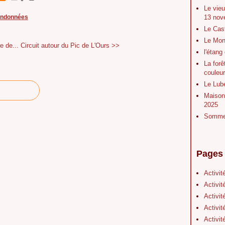
Le vieu
13 nov
andonnées
Le Cas
Le Mont
e de...
Circuit autour du Pic de L'Ours >>
l'étang
La forê
couleu
Le Lubé
Maison 
2025
Sommet
Pages
Activit
Activit
Activit
Activit
Activit