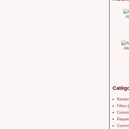
Al
Alb
Catégo
Rando
Fêtes
(
Commis
Raquet
Commis