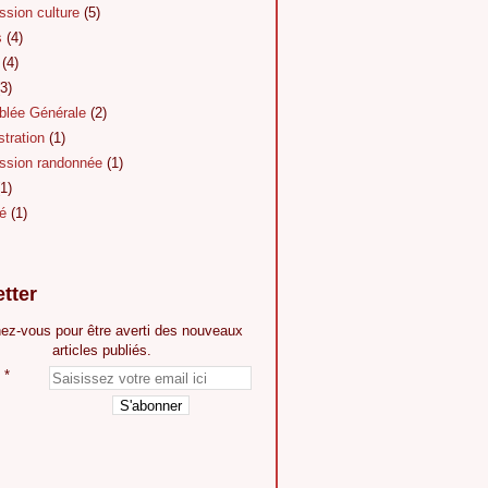
sion culture
(5)
s
(4)
(4)
3)
lée Générale
(2)
tration
(1)
sion randonnée
(1)
1)
é
(1)
tter
ez-vous pour être averti des nouveaux
articles publiés.