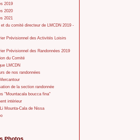
és 2019
és 2020
és 2021
 et du comité directeur de LMCDN 2019 -
ier Prévisionnel des Activités Loisirs
rier Prévisionnel des Randonnées 2019
ion du Comité
ique LMCDN
eurs de nos randonnées
Mercantour
ation de la section randonnée
es "Mountacala boucca fina"
nt intérieur
 Li Mounta-Cala de Nissa
éo
s Photos