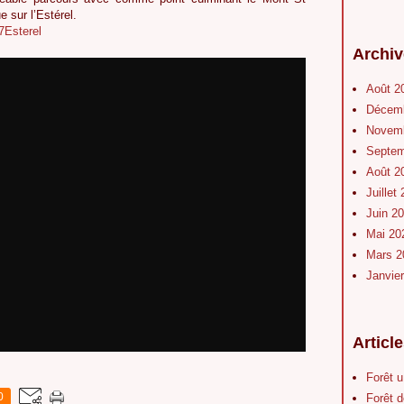
 sur l’Estérel.
27Esterel
Archiv
Août 2
Décem
Novem
Septe
Août 2
Juillet
Juin 2
Mai 2
Mars 
Janvie
Articl
Forêt 
0
Forêt d