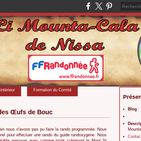
ntérieur
Formation du Comité
Présen
Blog
:
 des Œufs de Bouc
Descri
in nous n'avons pas pu faire la rando programmée. Nous
Mounta
rel pour effectuer une rando du guide randoxygene. Nous
Contac
réable parcours avec comme point culminant le Mont St