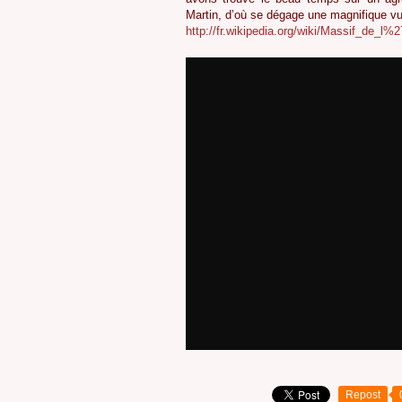
Martin, d’où se dégage une magnifique vue
http://fr.wikipedia.org/wiki/Massif_de_l%
Repost