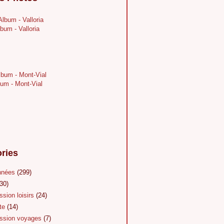
bum - Valloria
um - Mont-Vial
ries
nnées
(299)
30)
sion loisirs
(24)
te
(14)
sion voyages
(7)