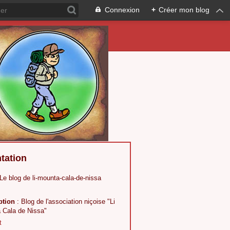
Connexion
+
Créer mon blog
tation
 Le blog de li-mounta-cala-de-nissa
ption
: Blog de l'association niçoise "Li
 Cala de Nissa"
t