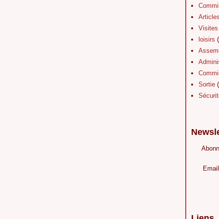
Commis
Article
Visites
loisirs
(
Assemb
Adminis
Commis
Sortie
(
Sécurit
Newsle
Abonn
Email
Liens