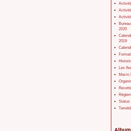
Activit
Activit
Activit
Bureau
2020
Calendr
2019
Calend
Format
Histor
Les fl
Macro 
Organis
Recett
Régleme
Status
Tamét
Album