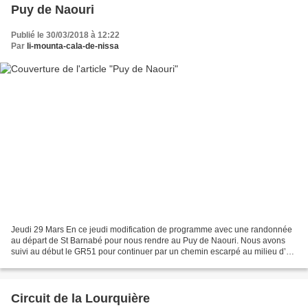
Puy de Naouri
Publié le 30/03/2018 à 12:22
Par
li-mounta-cala-de-nissa
Jeudi 29 Mars En ce jeudi modification de programme avec une randonnée
au départ de St Barnabé pour nous rendre au Puy de Naouri. Nous avons
suivi au début le GR51 pour continuer par un chemin escarpé au milieu d’un
paysage chaotique et austère en cette...
Circuit de la Lourquière