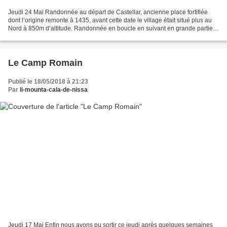
Jeudi 24 Mai Randonnée au départ de Castellar, ancienne place fortifiée
dont l’origine remonte à 1435, avant cette date le village était situé plus au
Nord à 850m d’altitude. Randonnée en boucle en suivant en grande partie
le GR51, quelques bonnes suées...
Le Camp Romain
Publié le 18/05/2018 à 21:23
Par
li-mounta-cala-de-nissa
Jeudi 17 Mai Enfin nous avons pu sortir ce jeudi après quelques semaines