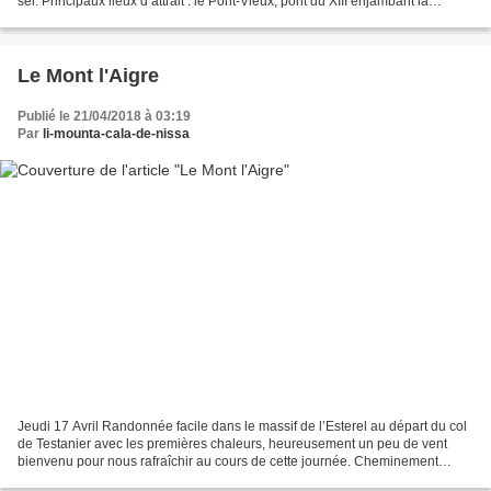
sel. Principaux lieux d’attrait : le Pont-Vieux, pont du XIII enjambant la
Bévéra sans doute construit en bois...
Le Mont l'Aigre
Publié le 21/04/2018 à 03:19
Par
li-mounta-cala-de-nissa
Jeudi 17 Avril Randonnée facile dans le massif de l’Esterel au départ du col
de Testanier avec les premières chaleurs, heureusement un peu de vent
bienvenu pour nous rafraîchir au cours de cette journée. Cheminement
parfois en balcon qui nous permet d’avoir...