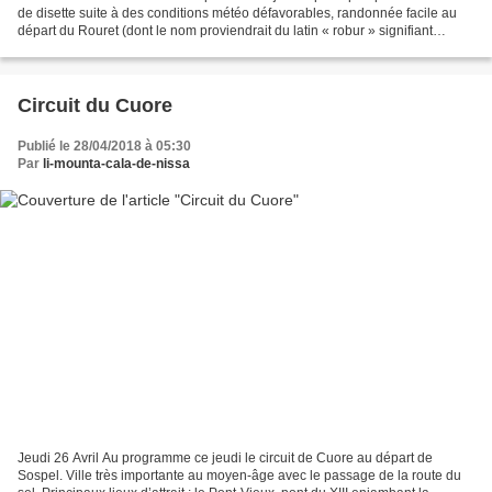
de disette suite à des conditions météo défavorables, randonnée facile au
départ du Rouret (dont le nom proviendrait du latin « robur » signifiant
chêne-rouvre) qui débute par une...
Circuit du Cuore
Publié le 28/04/2018 à 05:30
Par
li-mounta-cala-de-nissa
Jeudi 26 Avril Au programme ce jeudi le circuit de Cuore au départ de
Sospel. Ville très importante au moyen-âge avec le passage de la route du