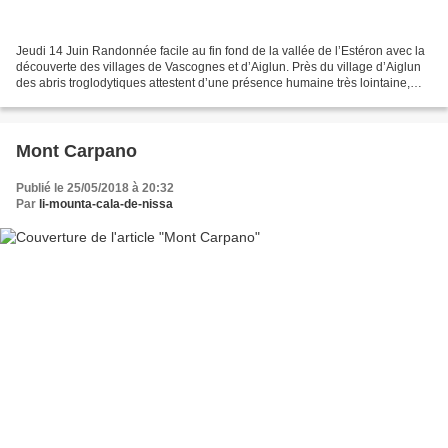
Jeudi 14 Juin Randonnée facile au fin fond de la vallée de l’Estéron avec la
découverte des villages de Vascognes et d’Aiglun. Près du village d’Aiglun
des abris troglodytiques attestent d’une présence humaine très lointaine,
Aiglun sous le nom d´Aiglesunum...
Mont Carpano
Publié le 25/05/2018 à 20:32
Par
li-mounta-cala-de-nissa